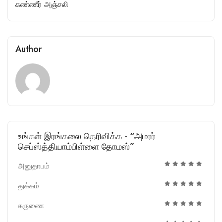
கண்ணீர் அஞ்சலி
Author
உங்கள் இரங்கலை தெரிவிக்க - “அமரர்
செப்ஸ்த்தியாம்பிள்ளை தோமஸ்”
அனுதாபம்
துக்கம்
கருணை