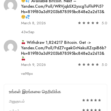
Available Bitcoin. Next –
Yandex.com/poll/WRVjqbSX2yscgTuFhiPPi5?
Hs=819f80a3d9203b878595bc848e2a2d13&
March 8, 2026
5.0
43w5ap
Withdraw 1,824217 Bitcoin. Get ->
Yandex.com/poll/PdZ7vgekGrNakuXZcpiB6b?
Hs=819f80a3d9203b878595bc848e2a2d13&
March 9, 2026
5.0
va98px
உங்கள் இரங்கலை தெரிவிக்க
அனுதாபம்