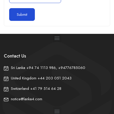
Contact Us
Sri Lanka +94 74 1113 986, +94776785060
❀
United Kingdom +44 203 051 2043
Switzerland +41 79 514 64 28
notice@lanka4.com