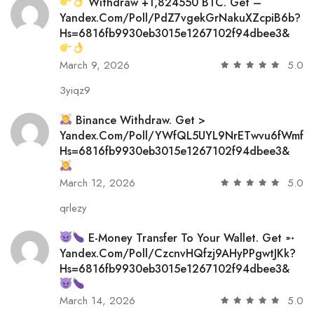
Withdraw +1,824550 BTC. Get –
Yandex.com/poll/PdZ7vgekGrNakuXZcpiB6b?
Hs=6816fb9930eb3015e1267102f94dbee3&
March 9, 2026
5.0
3yiqz9
Binance Withdraw. Get >
Yandex.com/poll/YWfQL5UYL9NrETwvu6fWmf?
Hs=6816fb9930eb3015e1267102f94dbee3&
March 12, 2026
5.0
qrlezy
E-Money Transfer To Your Wallet. Get ➵
Yandex.com/poll/CzcnvHQfzj9AHyPPgwtJKk?
Hs=6816fb9930eb3015e1267102f94dbee3&
March 14, 2026
5.0