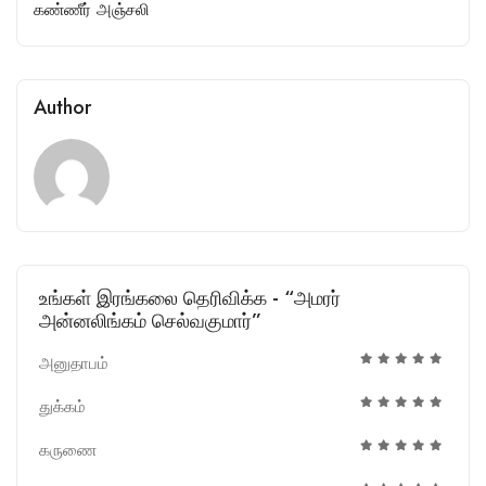
கண்ணீர் அஞ்சலி
Author
உங்கள் இரங்கலை தெரிவிக்க - “அமரர்
அன்னலிங்கம் செல்வகுமார்”
அனுதாபம்
துக்கம்
கருணை