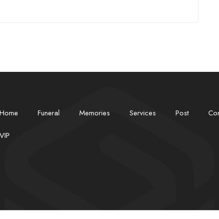
Contact
VIP
Home
Funeral
Memories
Services
Post
Con
VIP
✾