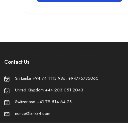
Home
Funeral
Memories
Services
Post
Contact Us
Sri Lanka +94 74 1113 986, +94776785060
United Kingdom +44 203 051 2043
Switzerland +41 79 514 64 28
notice@lanka4.com