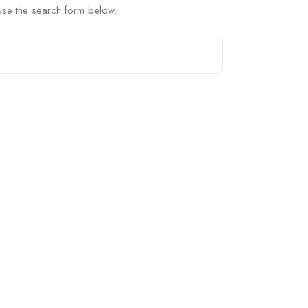
use the search form below.