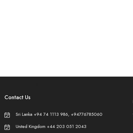
Home
Funeral
Memories
Services
Post
Contact Us
Sri Lanka +94 74 1113 986, +94776785060
✾
United Kingdom +44 203 051 2043