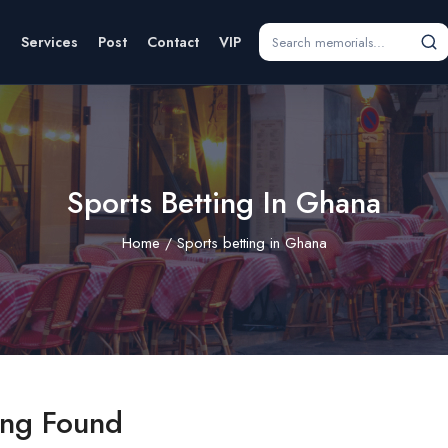
s
Services
Post
Contact
VIP
Sports Betting In Ghana
Home
Sports betting in Ghana
ing Found