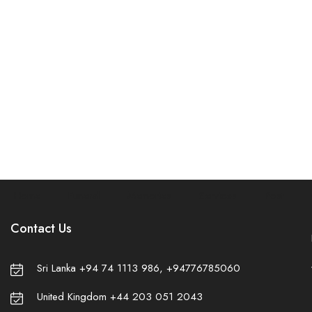
Home
Funeral
Memories
Services
Post
Contact Us
Sri Lanka +94 74 1113 986, +94776785060
United Kingdom +44 203 051 2043