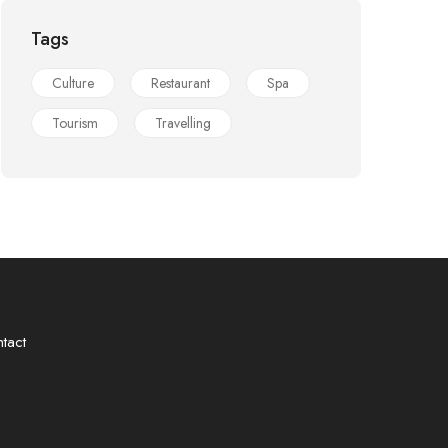
Tags
Culture
Restaurant
Spa
Tourism
Travelling
✿
tact
✿
❀