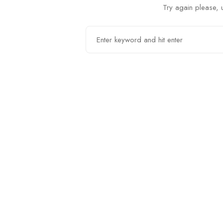
Try again please, 