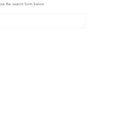
use the search form below.