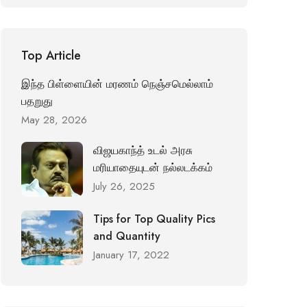
Top Article
இந்த பிள்ளையின் மரணம் நெஞ்சமெல்லாம்
பதறுது
May 28, 2026
விஜயகாந்த் உடல் அரசு
மரியாதையுடன் நல்லடக்கம்
July 26, 2025
Tips for Top Quality Pics
and Quantity
January 17, 2022