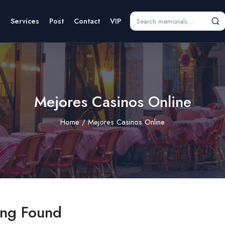
s
Services
Post
Contact
VIP
Mejores Casinos Online
Home
Mejores Casinos Online
ing Found